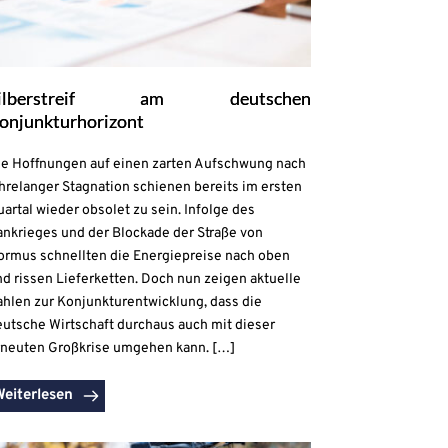
ilberstreif am deutschen
onjunkturhorizont
ie Hoffnungen auf einen zarten Aufschwung nach
hrelanger Stagnation schienen bereits im ersten
artal wieder obsolet zu sein. Infolge des
ankrieges und der Blockade der Straße von
ormus schnellten die Energiepreise nach oben
d rissen Lieferketten. Doch nun zeigen aktuelle
ahlen zur Konjunkturentwicklung, dass die
eutsche Wirtschaft durchaus auch mit dieser
rneuten Großkrise umgehen kann. […]
Weiterlesen