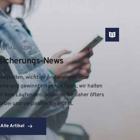
NE-MAGAZIN
sicherungs-News
uigkeiten, wichtige Änderungen oder 
iche und gewinnbringende Tipps, wir halten 
uf dem Laufenden. Schauen Sie daher öfters 
orbei und verpassen Sie nichts.
Alle Artikel