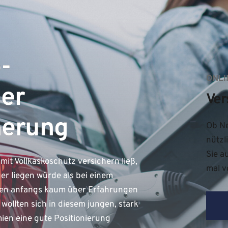
-
ONLI
der
Ver
herung
Ob Ne
nützl
Sie a
it Vollkaskoschutz versichern ließ,
mal v
er liegen würde als bei einem
gten anfangs kaum über Erfahrungen
llten sich in diesem jungen, stark
en eine gute Positionierung