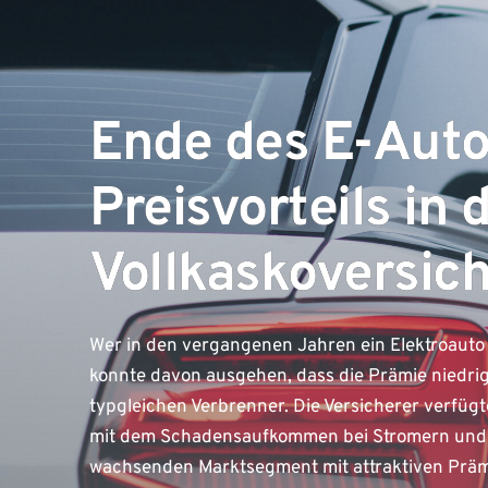
Ende des E-Auto
Preisvorteils in 
Vollkaskoversic
Wer in den vergangenen Jahren ein Elektroauto m
konnte davon ausgehen, dass die Prämie niedrig
typgleichen Verbrenner. Die Versicherer verfü
mit dem Schadensaufkommen bei Stromern und wo
wachsenden Marktsegment mit attraktiven Prämi