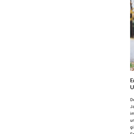
E
U
De
Ja
i
u
gi