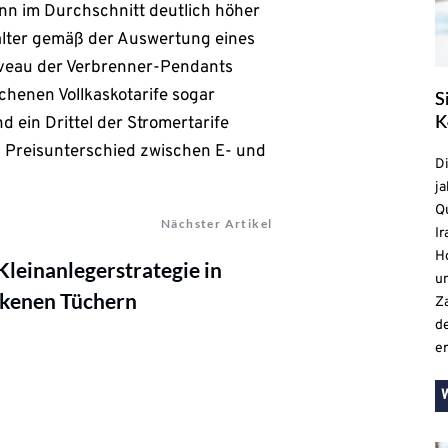
ann im Durchschnitt deutlich höher
Halter gemäß der Auswertung eines
Niveau der Verbrenner-Pendants
ichenen Vollkaskotarife sogar
S
K
 ein Drittel der Stromertarife
en Preisunterschied zwischen E- und
D
ja
Qu
Nächster Artikel
Ir
H
leinanlegerstrategie in
un
ckenen Tüchern
Z
d
e