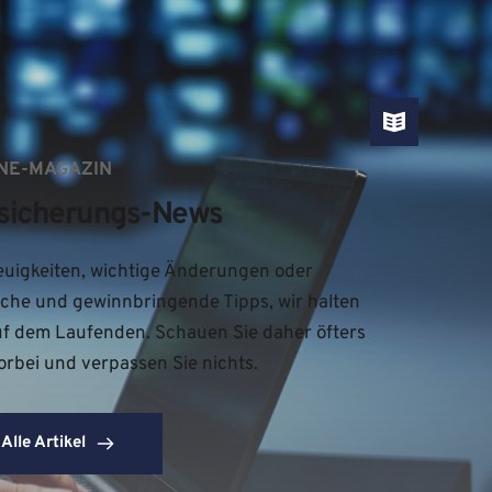
NE-MAGAZIN
sicherungs-News
uigkeiten, wichtige Änderungen oder 
iche und gewinnbringende Tipps, wir halten 
uf dem Laufenden. Schauen Sie daher öfters 
orbei und verpassen Sie nichts.
Alle Artikel