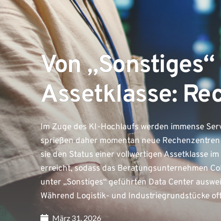
Von „Sonstiges“
Assetklasse: Re
Im Zuge des KI-Hochlaufs werden immense Serve
sprießen daher momentan neue Rechenzentren 
sie den Status einer vollwertigen Assetklasse
erreicht, sodass das Beratungsunternehmen Coll
unter „Sonstiges“ geführten Data Center ausweis
Während Logistik- und Industriegrundstücke oft
März 31, 2026