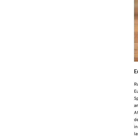
E
R
Eu
S
a
At
de
in
la