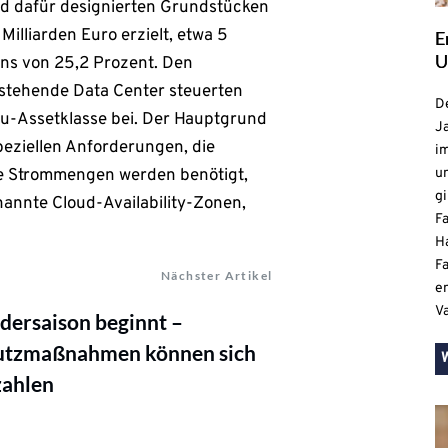
d dafür designierten Grundstücken
illiarden Euro erzielt, etwa 5
E
U
s von 25,2 Prozent. Den
stehende Data Center steuerten
De
u-Assetklasse bei. Der Hauptgrund
Ja
peziellen Anforderungen, die
i
ge Strommengen werden benötigt,
u
gi
annte Cloud-Availability-Zonen,
F
H
Fa
Nächster Artikel
e
V
dersaison beginnt –
utzmaßnahmen können sich
zahlen