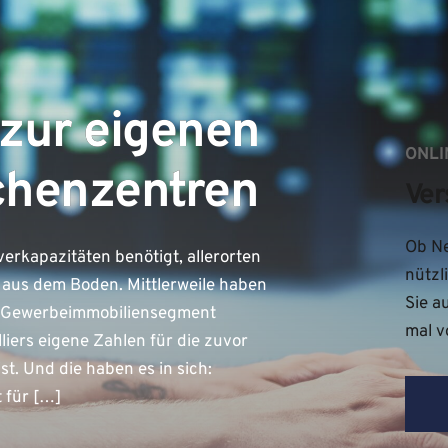
 zur eigenen
ONLI
chenzentren
Ver
Ob Ne
rkapazitäten benötigt, allerorten
nützl
aus dem Boden. Mittlerweile haben
Sie a
 im Gewerbeimmobiliensegment
mal v
iers eigene Zahlen für die zuvor
t. Und die haben es in sich:
 für […]