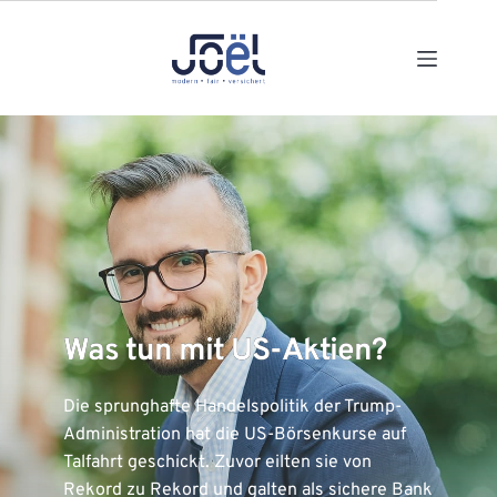
Zum
Inhalt
springen
Was tun mit US-Aktien?
Die sprunghafte Handelspolitik der Trump-
Administration hat die US-Börsenkurse auf
Talfahrt geschickt. Zuvor eilten sie von
Rekord zu Rekord und galten als sichere Bank